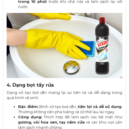
trong 10 phút
trước khi chà rửa và làm sạch lại với
nước.
4. Dạng bọt tẩy rửa
Dạng xịt tạo bọt sẵn mang lại sự tiện lợi và dễ dàng trong
quá trình vệ sinh.
Đặc điểm:
Bình xịt tạo bọt sẵn,
tiện lợi và dễ sử dụng
.
Thường không cần pha loãng và có thể lau lại ngay.
Công dụng:
Thích hợp để làm sạch các bề mặt như
gương, vòi hoa sen, tay nắm cửa
và các khu vực cần
làm sạch nhanh chóng.