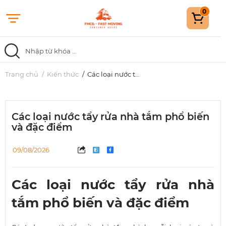
0
Trang chủ
Trang chủ
Kiến thức
Các loại nước tẩy rửa nhà tắm phổ biến và đặc điểm
Danh mục
Các loại nước tẩy rửa nhà tắm phổ biến
Khuyến mãi
và đặc điểm
Blog
09/08/2026
Về chúng tôi
Các loại nước tẩy rửa nhà
tắm phổ biến và đặc điểm