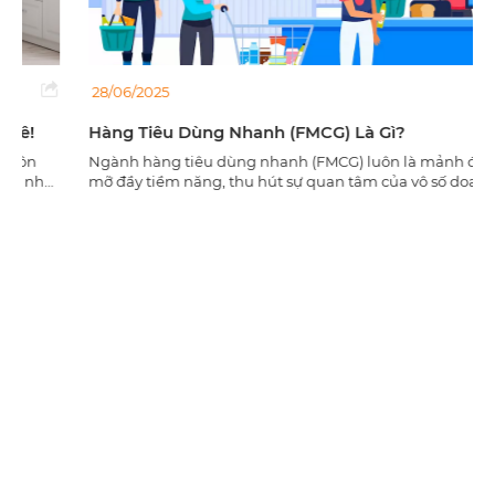
28/06/2025
Hàng Tiêu Dùng Nhanh (FMCG) Là Gì?
Ngành hàng tiêu dùng nhanh (FMCG) luôn là mảnh đất màu
mỡ đầy tiềm năng, thu hút sự quan tâm của vô số doanh
nghiệp. Với tốc độ tiêu thụ chóng mặt và nhu cầu ổn định,
FMCG không chỉ mang lại doanh thu khổng lồ mà còn là yếu
tố then chốt quyết định thành công của các nhà bán lẻ và
phân phối.