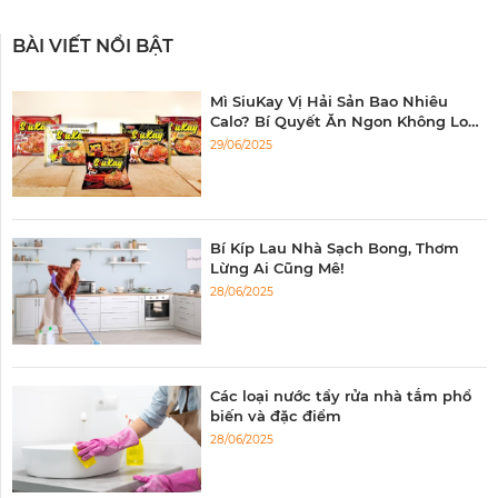
BÀI VIẾT NỔI BẬT
Mì SiuKay Vị Hải Sản Bao Nhiêu
Calo? Bí Quyết Ăn Ngon Không Lo
Tăng Cân!
29/06/2025
Bí Kíp Lau Nhà Sạch Bong, Thơm
Lừng Ai Cũng Mê!
28/06/2025
Các loại nước tẩy rửa nhà tắm phổ
biến và đặc điểm
28/06/2025