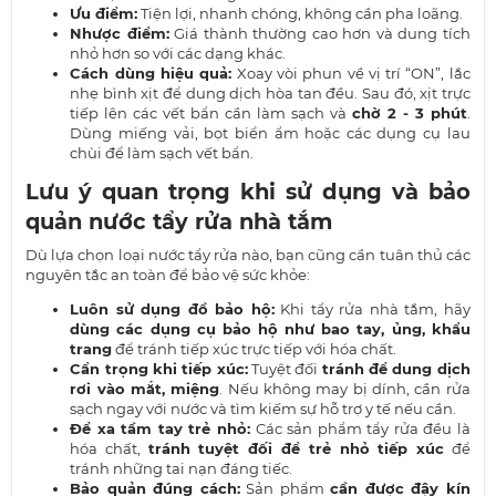
Ưu điểm:
Tiện lợi, nhanh chóng, không cần pha loãng.
Nhược điểm:
Giá thành thường cao hơn và dung tích
nhỏ hơn so với các dạng khác.
Cách dùng hiệu quả:
Xoay vòi phun về vị trí “ON”, lắc
nhẹ bình xịt để dung dịch hòa tan đều. Sau đó, xịt trực
tiếp lên các vết bẩn cần làm sạch và
chờ 2 - 3 phút
.
Dùng miếng vải, bọt biển ẩm hoặc các dụng cụ lau
chùi để làm sạch vết bẩn.
Lưu ý quan trọng khi sử dụng và bảo
quản nước tẩy rửa nhà tắm
Dù lựa chọn loại nước tẩy rửa nào, bạn cũng cần tuân thủ các
nguyên tắc an toàn để bảo vệ sức khỏe:
Luôn sử dụng đồ bảo hộ:
Khi tẩy rửa nhà tắm, hãy
dùng các dụng cụ bảo hộ như bao tay, ủng, khẩu
trang
để tránh tiếp xúc trực tiếp với hóa chất.
Cẩn trọng khi tiếp xúc:
Tuyệt đối
tránh để dung dịch
rơi vào mắt, miệng
. Nếu không may bị dính, cần rửa
sạch ngay với nước và tìm kiếm sự hỗ trợ y tế nếu cần.
Để xa tầm tay trẻ nhỏ:
Các sản phẩm tẩy rửa đều là
hóa chất,
tránh tuyệt đối để trẻ nhỏ tiếp xúc
để
tránh những tai nạn đáng tiếc.
Bảo quản đúng cách:
Sản phẩm
cần được đậy kín