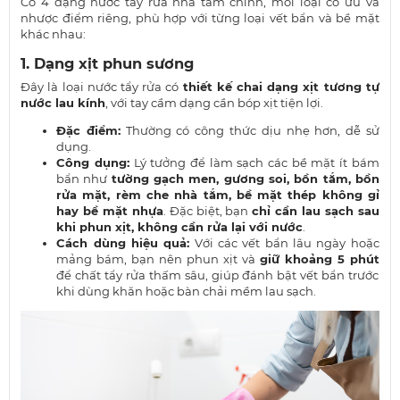
Có 4 dạng nước tẩy rửa nhà tắm chính, mỗi loại có ưu và
nhược điểm riêng, phù hợp với từng loại vết bẩn và bề mặt
khác nhau:
1. Dạng xịt phun sương
Đây là loại nước tẩy rửa có
thiết kế chai dạng xịt tương tự
nước lau kính
, với tay cầm dạng cần bóp xịt tiện lợi.
Đặc điểm:
Thường có công thức dịu nhẹ hơn, dễ sử
dụng.
Công dụng:
Lý tưởng để làm sạch các bề mặt ít bám
bẩn như
tường gạch men, gương soi, bồn tắm, bồn
rửa mặt, rèm che nhà tắm, bề mặt thép không gỉ
hay bề mặt nhựa
. Đặc biệt, bạn
chỉ cần lau sạch sau
khi phun xịt, không cần rửa lại với nước
.
Cách dùng hiệu quả:
Với các vết bẩn lâu ngày hoặc
mảng bám, bạn nên phun xịt và
giữ khoảng 5 phút
để chất tẩy rửa thấm sâu, giúp đánh bật vết bẩn trước
khi dùng khăn hoặc bàn chải mềm lau sạch.